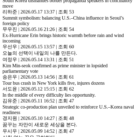
South Korea dismantles border propaganda speakers in conciliatory
move
리하준
|
2026.05.17 13:37
|
조회 53
Summit symbolism: balancing U.S.–China influence in Seoul’s
foreign policy
무우진
|
2026.05.16 21:26
|
조회 54
Ex-Hurricane Erin brings historic warmth before rain and wind
incoming
우선우
|
2026.05.15 13:57
|
조회 60
오늘의 선택이 내일의 나를 만든다.
여정우
|
2026.05.14 13:31
|
조회 51
Kim Min-seok confirmed as prime minister in lopsided
parliamentary vote
송은우
|
2026.05.13 14:56
|
조회 61
Tour bus crash in New York kills five, injures dozens
서도윤
|
2026.05.12 15:15
|
조회 62
In the middle of every difficulty lies opportunity.
김유준
|
2026.05.11 16:52
|
조회 47
Strategic co-production plan unveiled to reinforce U.S.–Korea naval
readiness
경지원
|
2026.05.10 14:27
|
조회 48
꿈꾸는 자만이 새로운 세상을 본다.
우시우
|
2026.05.09 14:52
|
조회 47