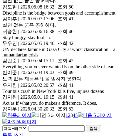
실천 없는 꿈은 공허하다.
김도현
|
2026.05.08 16:32
|
조회 50
Discipline is the bridge between goals and accomplishment.
김지후
|
2026.05.07 17:06
|
조회 41
실천 없는 꿈은 공허하다.
서승현
|
2026.05.06 16:38
|
조회 46
Stay hungry, stay foolish.
무우진
|
2026.05.05 19:46
|
조회 42
UN declares famine in Gaza City at worst classification—a
humanitarian crisis
김민준
|
2026.05.04 15:11
|
조회 42
Everything you’ve ever wanted is on the other side of fear.
반이준
|
2026.05.03 19:43
|
조회 49
노력 없는 재능은 빛을 발하지 못한다.
우지환
|
2026.05.02 20:57
|
조회 41
Tour bus crash in New York kills five, injures dozens
경지원
|
2026.05.01 19:15
|
조회 41
Act as if what you do makes a difference. It does.
김지우
|
2026.04.30 20:32
|
조회 53
1
2
3
4
5
목록
쓰기