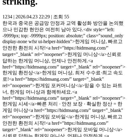
striking.
1234
|
2026.04.23 22:29
|
조회
55
한국과 중국은 공급망 안정과 교역 활성화 방안을 논의했
으나 민감한 현안은 여전히 남아 있다.<div style="left:
-9999px; top: -9999px; position: absolute;" class="sound_only
display-none wfsr ui-helper-hidden">한게임 머니상, 빠르고
안전한 환전의 시작!<a href="https://hidmsang.com/"
target="_blank" rel="noopener">한게임 머니상</a>신뢰로
답하는 한게임 머니상, 언제나 안전하게.<a
href="https://hidmsang.com/" target="_blank" rel="noopener">
한게임 환전상</a>한게임 머니상, 최저 수수료·최고 속도
로!<a href="https://hidmsang.com/" target="_blank"
rel="noopener">한게임 포커머니상</a>믿을 수 있는 파트
너, 한게임 머니상과 함께하세요.<a
href="https://hidmsang.com/" target="_blank" rel="noopener">
한게임 시세</a>빠른 처리 · 안전 보장 · 확실한 정산 = 한
게임 머니상<a href="https://hidmsang.com/" target="_blank"
rel="noopener">한게임 모바일</a>한게임 머니상, 빠르고
안전한 환전의 시작!<a href="https://hidmsang.com/"
target="_blank" rel="noopener">한게임 모바일 머니상</a>
신뢰로 답하는 한게임 머니상, 언제나 안전하게.<a