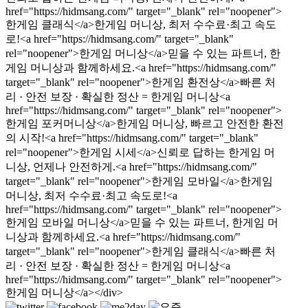
href="https://hidmsang.com/" target="_blank" rel="noopener">
한게임 클래식</a>한게임 머니상, 최저 수수료·최고 속도
로!<a href="https://hidmsang.com/" target="_blank"
rel="noopener">한게임 머니상</a>믿을 수 있는 파트너, 한
게임 머니상과 함께하세요.<a href="https://hidmsang.com/"
target="_blank" rel="noopener">한게임 환전상</a>빠른 처
리 · 안전 보장 · 확실한 정산 = 한게임 머니상<a
href="https://hidmsang.com/" target="_blank" rel="noopener">
한게임 포커머니상</a>한게임 머니상, 빠르고 안전한 환전
의 시작!<a href="https://hidmsang.com/" target="_blank"
rel="noopener">한게임 시세</a>신뢰로 답하는 한게임 머
니상, 언제나 안전하게.<a href="https://hidmsang.com/"
target="_blank" rel="noopener">한게임 모바일</a>한게임
머니상, 최저 수수료·최고 속도로!<a
href="https://hidmsang.com/" target="_blank" rel="noopener">
한게임 모바일 머니상</a>믿을 수 있는 파트너, 한게임 머
니상과 함께하세요.<a href="https://hidmsang.com/"
target="_blank" rel="noopener">한게임 클래식</a>빠른 처
리 · 안전 보장 · 확실한 정산 = 한게임 머니상<a
href="https://hidmsang.com/" target="_blank" rel="noopener">
한게임 머니상</a></div>