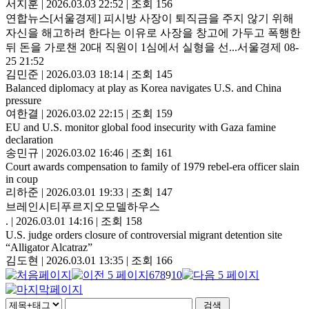
서지훈
|
2026.03.03 22:52
|
조회 156
연합뉴스[서울경제] 피시방 사장이 퇴직금을 주지 않기 위해
자신을 해고하려 한다는 이유로 사장을 창고에 가두고 폭행한
뒤 돈을 가로챈 20대 직원이 1심에서 실형을 선...서울경제 08-
25 21:52
김민준
|
2026.03.03 18:14
|
조회 145
Balanced diplomacy at play as Korea navigates U.S. and China
pressure
여한결
|
2026.03.02 22:15
|
조회 159
EU and U.S. monitor global food insecurity with Gaza famine
declaration
송민규
|
2026.03.02 16:46
|
조회 161
Court awards compensation to family of 1979 rebel-era officer slain
in coup
리하준
|
2026.03.01 19:33
|
조회 147
브레인시티푸르지오모델하우스
.
|
2026.03.01 14:16
|
조회 158
U.S. judge orders closure of controversial migrant detention site
“Alligator Alcatraz”
김도현
|
2026.03.01 13:35
|
조회 166
6
7
8
9
10