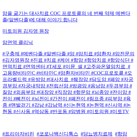
암을 굶기는 대사치료 COC 프로토콜의 네 번째 약제 메벤다
졸(알벤다졸)에 대해 이야기 합니다
미토의원 김자영 원장
암면역 클리닉
#구충제 #메벤다졸 #알벤다졸 #암 #암치료 #암환자 #암전문의
#김자영원장 #진료 #치료 #케어 #항암 #항암치료 #항암식단 #
면역치료 #면역센터 #T세포 #이뮨_셀 #고주파온열암치료 #
고용량비타민C #비타민C #암환자비타민 #COC프로토콜 #오
프라벨드럭 #유방암 #대사치료 #췌장암 #담도암 #폐암 #자궁
경부암 #자궁내막암 #전립선암 #방광암 #음낭암 #두경부암 #
질암 #외음부암 #대장암 #직장암 #항문암 #뇌종양 #전이암 #
전이 #뼈전이 #뇌전이 #간전이 #폐전이 #림프종 #피부암 #육
종 #맨발걷기 #강남 #강남역 #신논현역 #논현역 #신사역 #논
현동 #신사동 #역삼동 #반포동 #암병원 #미토의원 #미토TV
#트리아자비린
#코로나백신디톡스
#당뇨병치료제
#항암