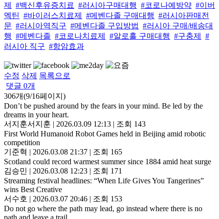
제
#백신후유증치료
#러시아구매대행
#코로나예방약
#이버
멕틴
#바이러스치료제
#메벤다졸 구매대행
#러시아판매전
문
#러시아역직구
#메벤다졸 구입방법
#러시아 구매/배송대
행
#메벤다졸
#코로나치료제
#알로홀 구매대행
#구충제
#
러시아 직구
#항암효과
수정
삭제
목록으로
댓글
0
개
306개(9/16페이지)
Don’t be pushed around by the fears in your mind. Be led by the
dreams in your heart.
서지훈서지훈
|
2026.03.09 12:13
|
조회 143
First World Humanoid Robot Games held in Beijing amid robotic
competition
기준혁
|
2026.03.08 21:37
|
조회 165
Scotland could record warmest summer since 1884 amid heat surge
김승민
|
2026.03.08 12:23
|
조회 171
Streaming festival headlines: “When Life Gives You Tangerines”
wins Best Creative
서수호
|
2026.03.07 20:46
|
조회 153
Do not go where the path may lead, go instead where there is no
path and leave a trail.