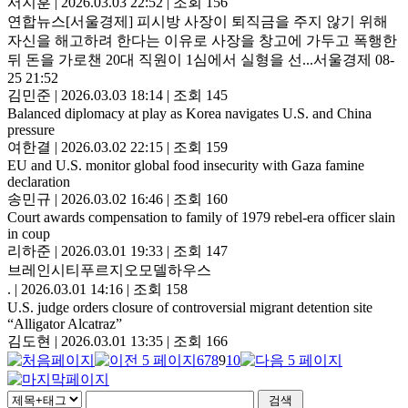
서지훈
|
2026.03.03 22:52
|
조회 156
연합뉴스[서울경제] 피시방 사장이 퇴직금을 주지 않기 위해
자신을 해고하려 한다는 이유로 사장을 창고에 가두고 폭행한
뒤 돈을 가로챈 20대 직원이 1심에서 실형을 선...서울경제 08-
25 21:52
김민준
|
2026.03.03 18:14
|
조회 145
Balanced diplomacy at play as Korea navigates U.S. and China
pressure
여한결
|
2026.03.02 22:15
|
조회 159
EU and U.S. monitor global food insecurity with Gaza famine
declaration
송민규
|
2026.03.02 16:46
|
조회 160
Court awards compensation to family of 1979 rebel-era officer slain
in coup
리하준
|
2026.03.01 19:33
|
조회 147
브레인시티푸르지오모델하우스
.
|
2026.03.01 14:16
|
조회 158
U.S. judge orders closure of controversial migrant detention site
“Alligator Alcatraz”
김도현
|
2026.03.01 13:35
|
조회 166
6
7
8
9
10